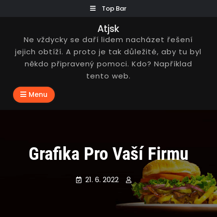
Skip
Top Bar
to
Atjsk
content
Ne vždycky se daří lidem nacházet řešení
jejich obtíží. A proto je tak důležité, aby tu byl
někdo připravený pomoci. Kdo? Například
tento web.
Menu
Grafika Pro Vaší Firmu
21. 6. 2022