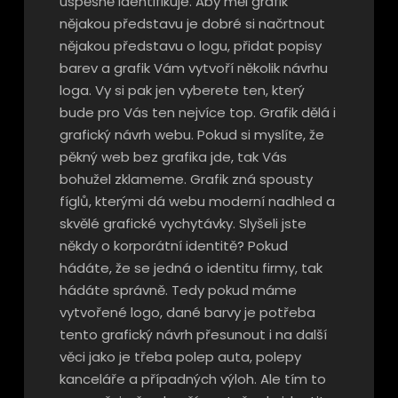
úspěšně identifikuje. Aby měl grafik
nějakou představu je dobré si načrtnout
nějakou představu o logu, přidat popisy
barev a grafik Vám vytvoří několik návrhu
loga. Vy si pak jen vyberete ten, který
bude pro Vás ten nejvíce top. Grafik dělá i
grafický návrh webu. Pokud si myslíte, že
pěkný web bez grafika jde, tak Vás
bohužel zklameme. Grafik zná spousty
fíglů, kterými dá webu moderní nadhled a
skvělé grafické vychytávky. Slyšeli jste
někdy o korporátní identitě? Pokud
hádáte, že se jedná o identitu firmy, tak
hádáte správně. Tedy pokud máme
vytvořené logo, dané barvy je potřeba
tento grafický návrh přesunout i na další
věci jako je třeba polep auta, polepy
kanceláře a případných výloh. Ale tím to