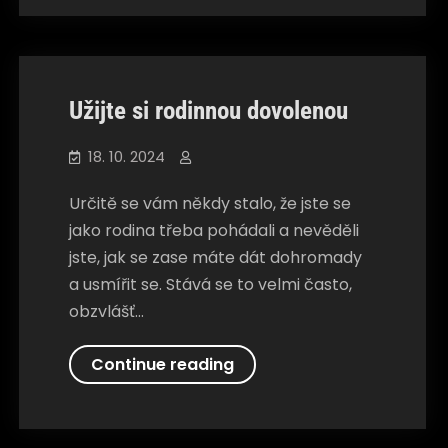
vás
Společnosti
nikdy
nebyl
v
Užijte si rodinnou dovolenou
Českých
Budějovicích
18. 10. 2024
Určitě se vám někdy stalo, že jste se
jako rodina třeba pohádali a nevěděli
jste, jak se zase máte dát dohromady
a usmířit se. Stává se to velmi často,
obzvlášť…
Užijte
Continue reading
si
rodinnou
Společnosti
dovolenou