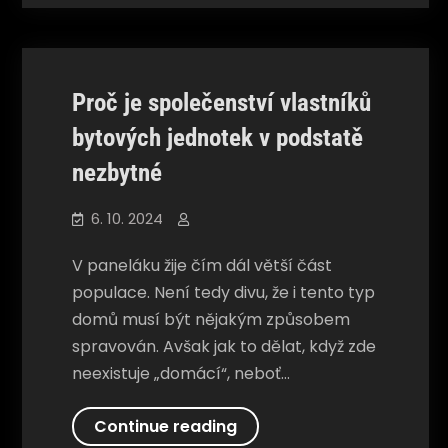
Společnosti
pozvat
elektrikáře
v
Proč je společenství vlastníků
kanceláři
bytových jednotek v podstatě
nezbytné
6. 10. 2024
V paneláku žije čím dál větší část
populace. Není tedy divu, že i tento typ
domů musí být nějakým způsobem
spravován. Avšak jak to dělat, když zde
neexistuje „domácí“, neboť…
Proč
Continue reading