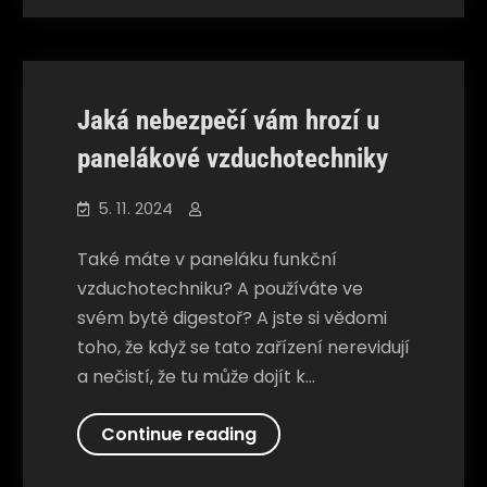
firmy
Společnosti
v
Praze
je
Jaká nebezpečí vám hrozí u
k
nezaplacení
panelákové vzduchotechniky
5. 11. 2024
Také máte v paneláku funkční
vzduchotechniku? A používáte ve
svém bytě digestoř? A jste si vědomi
toho, že když se tato zařízení nerevidují
a nečistí, že tu může dojít k…
Jaká
Continue reading
nebezpečí