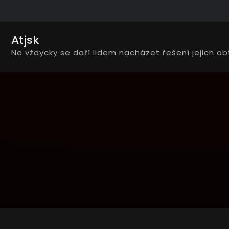
Skip
to
content
Atjsk
Ne vždycky se daří lidem nacházet řešení jejich ob