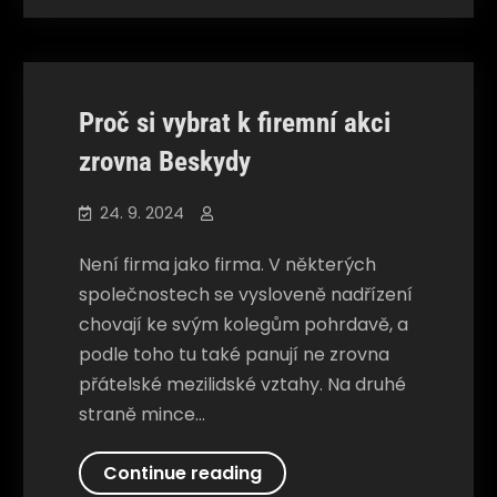
vám
Společnosti
hrozí
u
panelákové
Proč si vybrat k firemní akci
vzduchotechniky
zrovna Beskydy
24. 9. 2024
Není firma jako firma. V některých
společnostech se vysloveně nadřízení
chovají ke svým kolegům pohrdavě, a
podle toho tu také panují ne zrovna
přátelské mezilidské vztahy. Na druhé
straně mince…
Proč
Continue reading