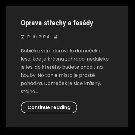
Oprava střechy a fasády
12. 10. 2024
Babička vám darovala domeček u
lesa, kde je krásná zahrada, nedaleko
je les, do kterého budete chodit na
houby. No tohle místo je prostě
pohádka. Domeček je sice krásný,
stejně…
Oprava
Continue reading
střechy
a
Společnosti
fasády