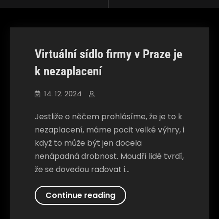
for
Společnosti
Virtuální sídlo firmy v Praze je
k nezaplacení
14. 12. 2024
Jestliže o něčem prohlásíme, že je to k
nezaplacení, máme pocit velké výhry, i
když to může být jen docela
nenápadná drobnost. Moudří lidé tvrdí,
že se dovedou radovat i…
Virtuální
Continue reading
sídlo