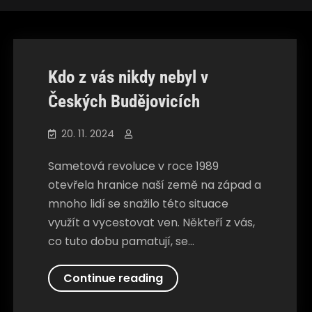
Společnosti
Kdo z vás nikdy nebyl v
Českých Budějovicích
20. 11. 2024
Sametová revoluce v roce 1989
otevřela hranice naší země na západ a
mnoho lidí se snažilo této situace
využít a vycestovat ven. Někteří z vás,
co tuto dobu pamatují, se…
Kdo
Continue reading
z