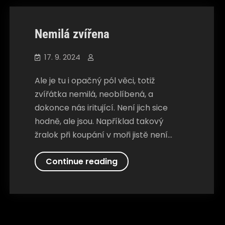
Nemilá zvířena
17. 9. 2024
Ale je tu i opačný pól věci, totiž
zvířátka nemilá, neoblíbená, a
dokonce nás iritující. Není jich sice
hodně, ale jsou. Například takový
žralok při koupání v moři jistě není…
Nemilá
Continue reading
zvířena