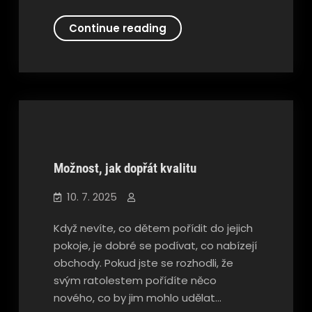
Naše
Continue reading
patří
k
nejlepším
Možnost, jak dopřát kvalitu
Nezařazené
10. 7. 2025
Když nevíte, co dětem pořídit do jejich
pokoje, je dobré se podívat, co nabízejí
obchody. Pokud jste se rozhodli, že
svým ratolestem pořídíte něco
nového, co by jim mohlo udělat…