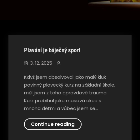
Zboží
Plavání je báječný sport
3. 12. 2025
Když jsem absolvoval jako malý kluk
povinný plavecký kurz na základní škole,
měl jsem z toho opravdové trauma.
Kurz probíhal jako masová akce s
mnoha dětmi a vůbec jsem se…
Plavání
Continue reading
je
báječný