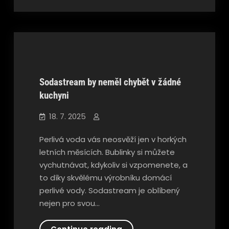
dominantní
prvky
Sodastream by neměl chybět v žádné
kuchyni
Nezařazené
18. 7. 2025
Perlivá voda vás neosvěží jen v horkých
letních měsících. Bublinky si můžete
vychutnávat, kdykoliv si vzpomenete, a
to díky skvělému výrobníku domácí
perlivé vody. Sodastream je oblíbený
nejen pro svou…
Sodastream