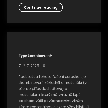
Možnost,
Continue reading
jak
dopřát
kvalitu
Typy kombinované
Nezařazené
2. 7. 2025
Podstatou tohoto řešení eurooken je
zkombinování základního materiálu (v
těchto případech dřevo) s
materiálem, který má výrazně lepší
odolnost vůči povětrnostním vlivům.
Tímto materiálem je skoro vždy hliník, či