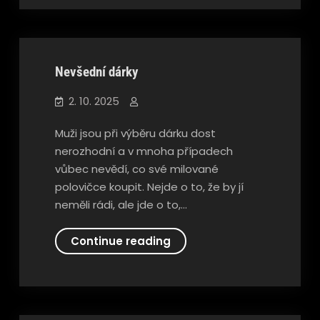
Společnosti
sport
Nevšední dárky
2. 10. 2025
Muži jsou při výběru dárku dost
nerozhodní a v mnoha případech
vůbec nevědí, co své milované
polovičce koupit. Nejde o to, že by jí
neměli rádi, ale jde o to,…
Nevšední
Continue reading
dárky