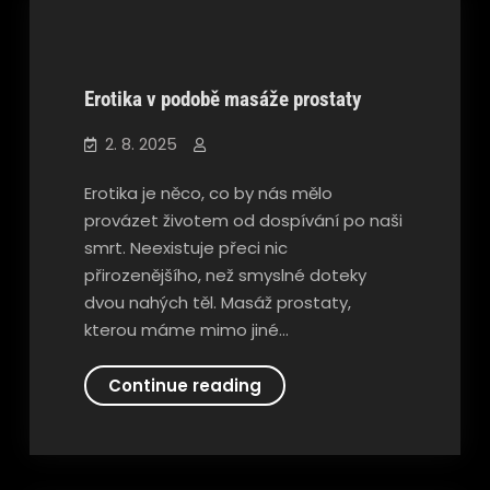
Erotika v podobě masáže prostaty
Nezařazené
2. 8. 2025
Erotika je něco, co by nás mělo
provázet životem od dospívání po naši
smrt. Neexistuje přeci nic
přirozenějšího, než smyslné doteky
dvou nahých těl. Masáž prostaty,
kterou máme mimo jiné…
Erotika
Continue reading
v
podobě
masáže