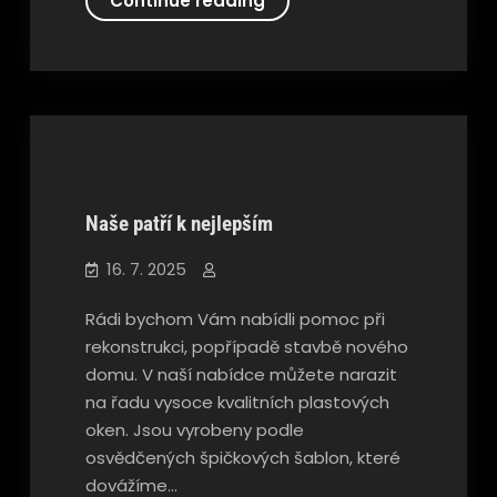
Continue reading
by
neměl
chybět
v
žádné
kuchyni
Naše patří k nejlepším
Nezařazené
16. 7. 2025
Rádi bychom Vám nabídli pomoc při
rekonstrukci, popřípadě stavbě nového
domu. V naší nabídce můžete narazit
na řadu vysoce kvalitních plastových
oken. Jsou vyrobeny podle
osvědčených špičkových šablon, které
dovážíme…