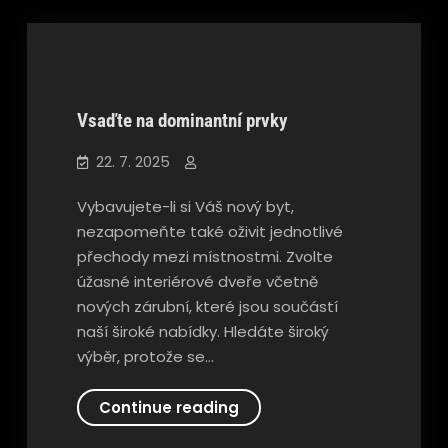
Vsaďte na dominantní prvky
Nezařazené
22. 7. 2025
Vybavujete-li si Váš nový byt,
nezapomeňte také oživit jednotlivé
přechody mezi místnostmi. Zvolte
úžasné interiérové dveře včetně
nových zárubní, které jsou součástí
naší široké nabídky. Hledáte široký
výběr, protože se…
Vsaďte
Continue reading
na