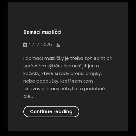
prostaty
Domácí mazlíčci
Nezařazené
27. 7. 2025
I domácí mazlíčky je třeba zohlednit při
správném výběru. Nemusí jít jen o
kočičky, které si rády brousí drápky,
nebo papoušky, kteří sem tam
oklovávají hrany nábytku a podobně,
ale…
Domácí
Continue reading
mazlíčci