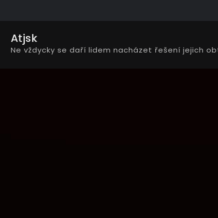
Skip
to
content
Atjsk
Ne vždycky se daří lidem nacházet řešení jejich ob