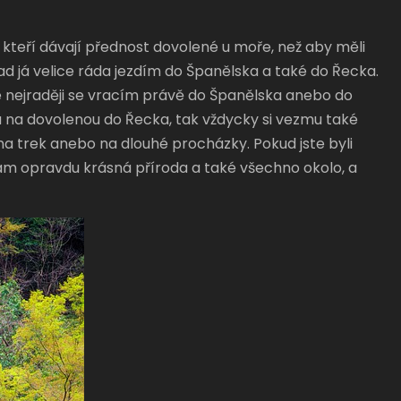
 kteří dávají přednost dovolené u moře, než aby měli
ad já velice ráda jezdím do Španělska a také do Řecka.
ale nejraději se vracím právě do Španělska anebo do
du na dovolenou do Řecka, tak vždycky si vezmu také
 na trek anebo na dlouhé procházky. Pokud jste byli
 tam opravdu krásná příroda a také všechno okolo, a