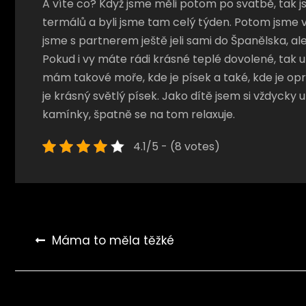
A víte co? Když jsme měli potom po svatbě, tak j
termálů a byli jsme tam celý týden. Potom jsme vza
jsme s partnerem ještě jeli sami do Španělska, al
Pokud i vy máte rádi krásné teplé dovolené, tak u
mám takové moře, kde je písek a také, kde je op
je krásný světlý písek. Jako dítě jsem si vždycky
kamínky, špatně se na tom relaxuje.
4.1/5 - (8 votes)
Navigace
Máma to měla těžké
pro
příspěvek