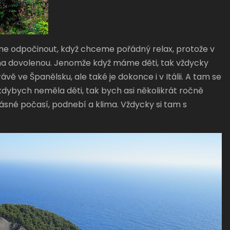
e odpočinout, když chceme pořádný relax, protože v
na dovolenou. Jenomže když máme děti, tak vždycky
ě ve Španělsku, ale také je dokonce i v Itálii. A tam se
 kdybych neměla děti, tak bych asi několikrát ročně
sné počasí, podnebí a klima. Vždycky si tam s