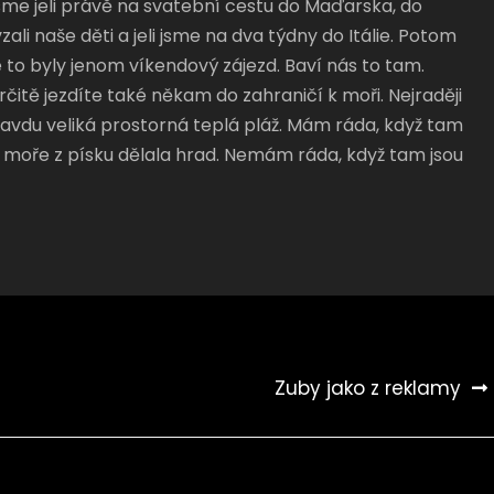
sme jeli právě na svatební cestu do Maďarska, do
li naše děti a jeli jsme na dva týdny do Itálie. Potom
e to byly jenom víkendový zájezd. Baví nás to tam.
rčitě jezdíte také někam do zahraničí k moři. Nejraději
ravdu veliká prostorná teplá pláž. Mám ráda, když tam
 u moře z písku dělala hrad. Nemám ráda, když tam jsou
Zuby jako z reklamy