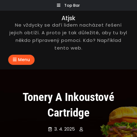
Skip
Top Bar
to
Atjsk
content
Ne vždycky se daří lidem nacházet řešení
jejich obtíží. A proto je tak důležité, aby tu byl
někdo připravený pomoci. Kdo? Například
tento web.
Menu
Tonery A Inkoustové
Cartridge
3. 4. 2025