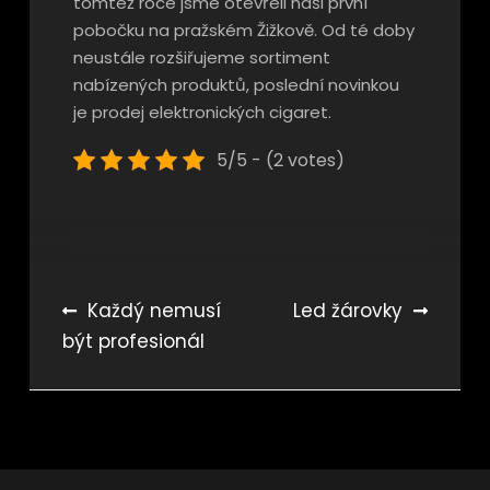
tomtéž roce jsme otevřeli naši první
pobočku na pražském Žižkově. Od té doby
neustále rozšiřujeme sortiment
nabízených produktů, poslední novinkou
je prodej elektronických cigaret.
5/5 - (2 votes)
Navigace
Každý nemusí
Led žárovky
být profesionál
pro
příspěvek