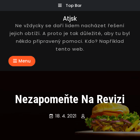
Skip
Top Bar
to
Atjsk
content
Ne vždycky se daří lidem nacházet řešení
jejich obtíží. A proto je tak důležité, aby tu byl
někdo připravený pomoci. Kdo? Například
tento web.
Menu
Nezapomeňte Na Revizi
18. 4. 2021