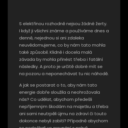
S elektřinou rozhodně nejsou žádné žerty.
I když ji všichni známe a používáme dnes a
denně, nejednou si ani zdaleka
neuvědomujeme, co by nám tato mohla
také způsobil. Klidně i docela malá
závada by mohla přinést třeba i fatální
následky. A proto je určitě dobré mít se
na pozoru a neponechávat tu nic náhodě.
A jak se postarat o to, aby nám tato
energie dobře sloužila a neohrožovala
nás? Co udělat, abychom předešli
nepříjemným škodám na majetku a třeba
ani sami neutrpěli újmu na zdraví či touto
dokonce nebyli zabiti? Případně abychom
se nedočkali ve srovnání s právě