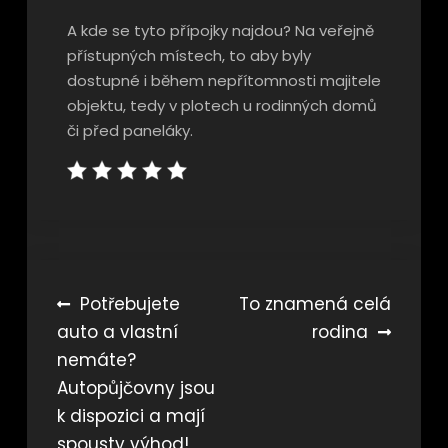
A kde se tyto přípojky najdou? Na veřejně
přístupných místech, to aby byly
dostupné i během nepřítomnosti majitele
objektu, tedy v plotech u rodinných domů
či před paneláky.
Navigace
Potřebujete
To znamená celá
auto a vlastní
rodina
pro
nemáte?
příspěvek
Autopůjčovny jsou
k dispozici a mají
spousty výhod!